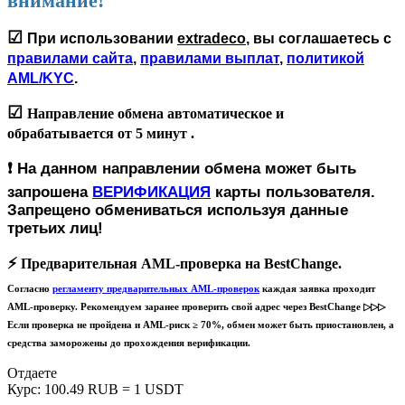
внимание!
☑
При использовании
extradeco
, вы соглашаетесь с
правилами сайта
,
правилами выплат
,
политикой
AML/KYC
.
☑
Направление обмена автоматическое и
обрабатывается
от 5 минут
.
❗️
На данном направлении обмена может быть
запрошена
ВЕРИФИКАЦИЯ
карты пользователя.
Запрещено обмениваться используя данные
третьих лиц!
⚡️
Предварительная AML-проверка на BestChange.
Согласно
регламенту предварительных AML-проверок
каждая заявка проходит
AML-проверку. Рекомендуем заранее проверить свой адрес через BestChange ▷▷▷
Если проверка не пройдена и AML-риск ≥ 70%, обмен может быть приостановлен, а
средства заморожены до прохождения верификации.
Отдаете
Курс:
100.49 RUB = 1 USDT