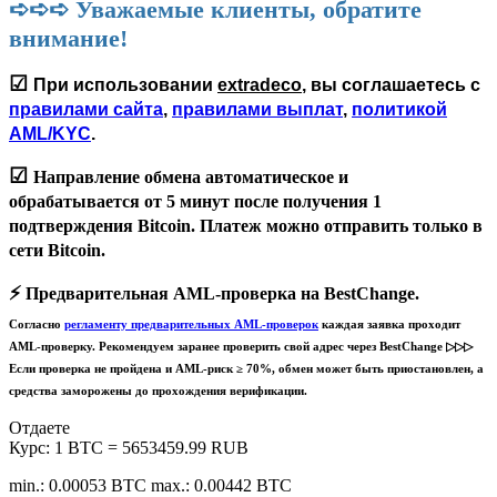
➪➪➪ Уважаемые клиенты, обратите
внимание!
☑
При использовании
extradeco
, вы соглашаетесь с
правилами сайта
,
правилами выплат
,
политикой
AML/KYC
.
☑
Направление обмена автоматическое и
обрабатывается
от 5 минут
после получения 1
подтверждения Bitcoin. Платеж можно отправить только в
сети
Bitcoin
.
⚡️
Предварительная AML-проверка на BestChange.
Согласно
регламенту предварительных AML-проверок
каждая заявка проходит
AML-проверку. Рекомендуем заранее проверить свой адрес через BestChange ▷▷▷
Если проверка не пройдена и AML-риск ≥ 70%, обмен может быть приостановлен, а
средства заморожены до прохождения верификации.
Отдаете
Курс:
1 BTC = 5653459.99 RUB
min.: 0.00053 BTC
max.: 0.00442 BTC