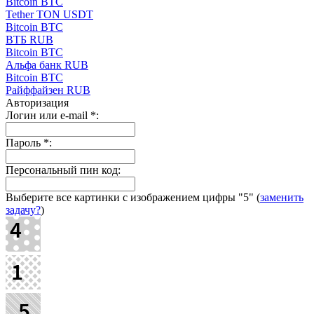
Bitcoin BTC
Tether TON USDT
Bitcoin BTC
ВТБ RUB
Bitcoin BTC
Альфа банк RUB
Bitcoin BTC
Paйффaйзeн RUB
Авторизация
Логин или e-mail
*
:
Пароль
*
:
Персональный пин код:
Выберите все картинки с изображением цифры
"5"
(
заменить
задачу?
)