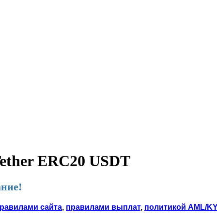
Tether ERC20 USDT
ние!
равилами сайта
,
правилами выплат
,
политикой AML/K