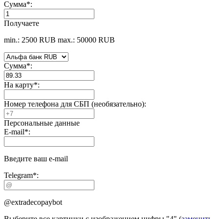
Сумма
*
:
Получаете
min.: 2500 RUB
max.: 50000 RUB
Сумма
*
:
На карту
*
:
Номер телефона для СБП (необязательно):
Персональные данные
E-mail
*
:
Введите ваш e-mail
Telegram
*
:
@extradecopaybot
Выберите все картинки с изображением цифры
"4"
(
заменить