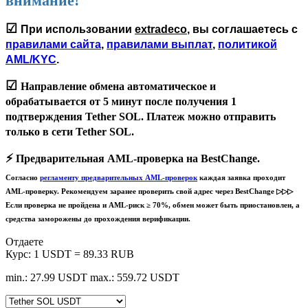
внимание!
☑
При использовании
extradeco
, вы соглашаетесь с
правилами сайта
,
правилами выплат
,
политикой
AML/KYC
.
☑
Направление обмена автоматическое и
обрабатывается
от 5 минут
после получения 1
подтверждения Tether SOL. Платеж можно отправить
только в сети
Tether SOL
.
⚡️
Предварительная AML-проверка на BestChange.
Согласно
регламенту предварительных AML-проверок
каждая заявка проходит
AML-проверку. Рекомендуем заранее проверить свой адрес через BestChange ▷▷▷
Если проверка не пройдена и AML-риск ≥ 70%, обмен может быть приостановлен, а
средства заморожены до прохождения верификации.
Отдаете
Курс:
1 USDT = 89.33 RUB
min.: 27.99 USDT
max.: 559.72 USDT