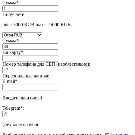
Сумма
*
:
Получаете
min.: 3000 RUB
max.: 25000 RUB
Сумма
*
:
На карту
*
:
Номер телефона для СБП (необязательно):
Персональные данные
E-mail
*
:
Введите ваш e-mail
Telegram
*
:
@extradecopaybot
Выберите все картинки с изображением цифры
"5"
(
заменить