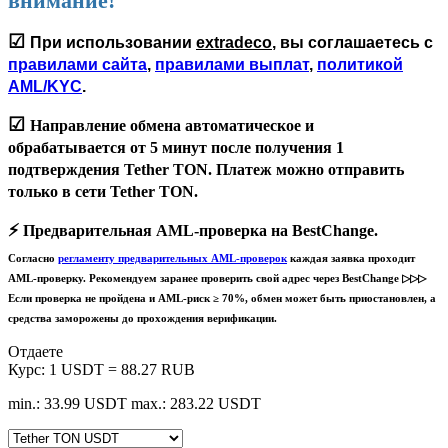
внимание!
☑
При использовании
extradeco
, вы соглашаетесь с
правилами сайта
,
правилами выплат
,
политикой
AML/KYC
.
☑
Направление обмена автоматическое и
обрабатывается
от 5 минут
после получения 1
подтверждения Tether TON. Платеж можно отправить
только в сети
Tether TON
.
⚡️
Предварительная AML-проверка на BestChange.
Согласно
регламенту предварительных AML-проверок
каждая заявка проходит
AML-проверку. Рекомендуем заранее проверить свой адрес через BestChange ▷▷▷
Если проверка не пройдена и AML-риск ≥ 70%, обмен может быть приостановлен, а
средства заморожены до прохождения верификации.
Отдаете
Курс:
1 USDT = 88.27 RUB
min.: 33.99 USDT
max.: 283.22 USDT