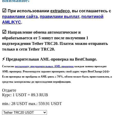
внимание!
☑
При использовании
extradeco
, вы соглашаетесь с
правилами сайта
,
правилами выплат
,
политикой
AML/KYC
.
☑
Направление обмена автоматическое и
обрабатывается
от 5 минут
после получения 1
подтверждения Tether TRC20. Платеж можно отправить
только в сети
Tether TRC20
.
⚡️
Предварительная AML-проверка на BestChange.
Согласно
регламенту предварительных AML-проверок
каждая заявка проходит
AML-проверку. Рекомендуем заранее проверить свой адрес через BestChange ▷▷▷
Если проверка не пройдена и AML-риск ≥ 70%, обмен может быть приостановлен, а
средства заморожены до прохождения верификации.
Отдаете
Курс:
1 USDT = 89.3 RUB
min.: 28 USDT
max.: 559.91 USDT