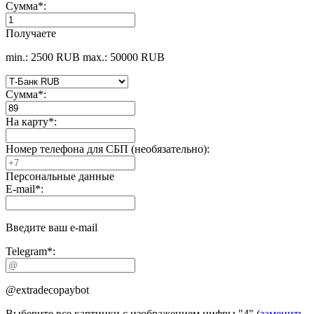
Сумма
*
:
Получаете
min.: 2500 RUB
max.: 50000 RUB
Сумма
*
:
На карту
*
:
Номер телефона для СБП (необязательно):
Персональные данные
E-mail
*
:
Введите ваш e-mail
Telegram
*
:
@extradecopaybot
Выберите все картинки с изображением цифры
"4"
(
заменить