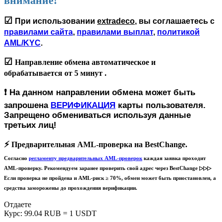
внимание!
☑
При использовании
extradeco
, вы соглашаетесь с
правилами сайта
,
правилами выплат
,
политикой
AML/KYC
.
☑
Направление обмена автоматическое и
обрабатывается
от 5 минут
.
❗️
На данном направлении обмена может быть
запрошена
ВЕРИФИКАЦИЯ
карты пользователя.
Запрещено обмениваться используя данные
третьих лиц!
⚡️
Предварительная AML-проверка на BestChange.
Согласно
регламенту предварительных AML-проверок
каждая заявка проходит
AML-проверку. Рекомендуем заранее проверить свой адрес через BestChange ▷▷▷
Если проверка не пройдена и AML-риск ≥ 70%, обмен может быть приостановлен, а
средства заморожены до прохождения верификации.
Отдаете
Курс:
99.04 RUB = 1 USDT