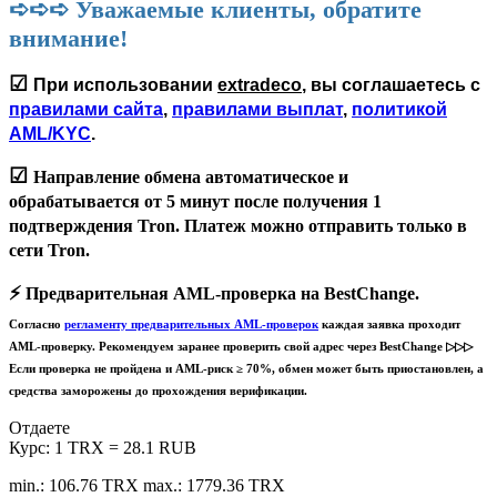
➪➪➪ Уважаемые клиенты, обратите
внимание!
☑
При использовании
extradeco
, вы соглашаетесь с
правилами сайта
,
правилами выплат
,
политикой
AML/KYC
.
☑
Направление обмена автоматическое и
обрабатывается
от 5 минут
после получения 1
подтверждения Tron. Платеж можно отправить только в
сети
Tron
.
⚡️
Предварительная AML-проверка на BestChange.
Согласно
регламенту предварительных AML-проверок
каждая заявка проходит
AML-проверку. Рекомендуем заранее проверить свой адрес через BestChange ▷▷▷
Если проверка не пройдена и AML-риск ≥ 70%, обмен может быть приостановлен, а
средства заморожены до прохождения верификации.
Отдаете
Курс:
1 TRX = 28.1 RUB
min.: 106.76 TRX
max.: 1779.36 TRX