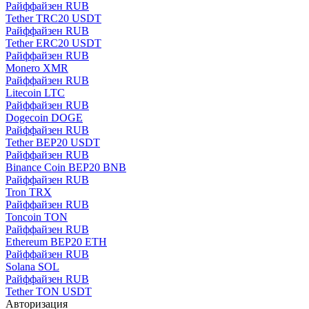
Paйффaйзeн RUB
Tether TRC20 USDT
Paйффaйзeн RUB
Tether ERC20 USDT
Paйффaйзeн RUB
Monero XMR
Paйффaйзeн RUB
Litecoin LTC
Paйффaйзeн RUB
Dogecoin DOGE
Paйффaйзeн RUB
Tether BEP20 USDT
Paйффaйзeн RUB
Binance Coin BEP20 BNB
Paйффaйзeн RUB
Tron TRX
Paйффaйзeн RUB
Toncoin TON
Paйффaйзeн RUB
Ethereum BEP20 ETH
Paйффaйзeн RUB
Solana SOL
Paйффaйзeн RUB
Tether TON USDT
Авторизация