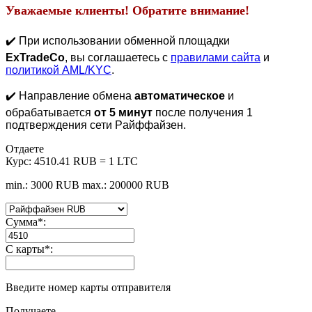
Уважаемые клиенты! Обратите внимание!
✔️ При использовании обменной площадки
ExTradeCo
, вы соглашаетесь с
правилами сайта
и
политикой AML/KYC
.
✔️ Направление обмена
автоматическое
и
обрабатывается
от 5 минут
после получения 1
подтверждения сети Paйффaйзeн.
Отдаете
Курс:
4510.41 RUB = 1 LTC
min.: 3000 RUB
max.: 200000 RUB
Сумма
*
:
С карты
*
:
Введите номер карты отправителя
Получаете