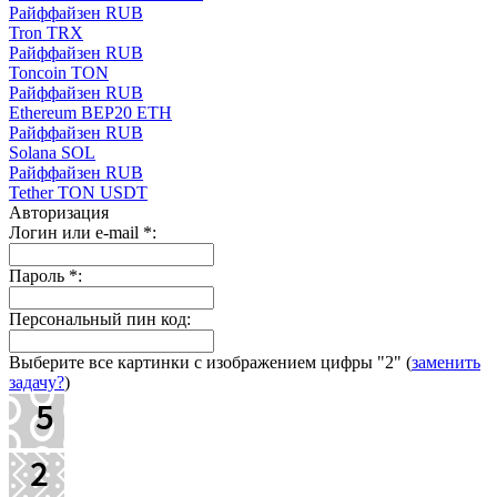
Paйффaйзeн RUB
Tron TRX
Paйффaйзeн RUB
Toncoin TON
Paйффaйзeн RUB
Ethereum BEP20 ETH
Paйффaйзeн RUB
Solana SOL
Paйффaйзeн RUB
Tether TON USDT
Авторизация
Логин или e-mail
*
:
Пароль
*
:
Персональный пин код:
Выберите все картинки с изображением цифры
"2"
(
заменить
задачу?
)