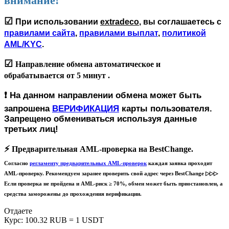
внимание!
☑
При использовании
extradeco
, вы соглашаетесь с
правилами сайта
,
правилами выплат
,
политикой
AML/KYC
.
☑
Направление обмена автоматическое и
обрабатывается
от 5 минут
.
❗️
На данном направлении обмена может быть
запрошена
ВЕРИФИКАЦИЯ
карты пользователя.
Запрещено обмениваться используя данные
третьих лиц!
⚡️
Предварительная AML-проверка на BestChange.
Согласно
регламенту предварительных AML-проверок
каждая заявка проходит
AML-проверку. Рекомендуем заранее проверить свой адрес через BestChange ▷▷▷
Если проверка не пройдена и AML-риск ≥ 70%, обмен может быть приостановлен, а
средства заморожены до прохождения верификации.
Отдаете
Курс:
100.32 RUB = 1 USDT