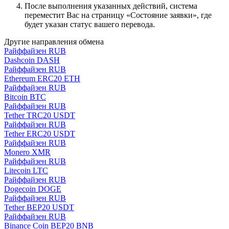
После выполнения указанных действий, система
переместит Вас на страницу «Состояние заявки», где
будет указан статус вашего перевода.
Другие направления обмена
Paйффaйзeн RUB
Dashcoin DASH
Paйффaйзeн RUB
Ethereum ERC20 ETH
Paйффaйзeн RUB
Bitcoin BTC
Paйффaйзeн RUB
Tether TRC20 USDT
Paйффaйзeн RUB
Tether ERC20 USDT
Paйффaйзeн RUB
Monero XMR
Paйффaйзeн RUB
Litecoin LTC
Paйффaйзeн RUB
Dogecoin DOGE
Paйффaйзeн RUB
Tether BEP20 USDT
Paйффaйзeн RUB
Binance Coin BEP20 BNB