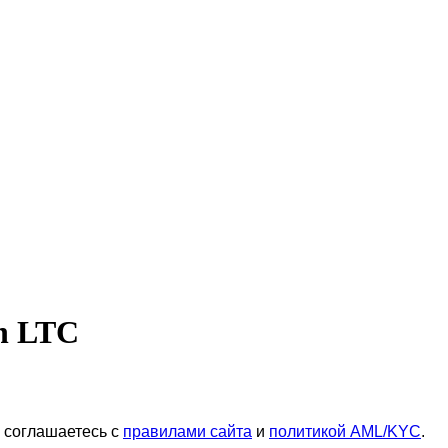
n LTC
ы соглашаетесь с
правилами сайта
и
политикой AML/KYC
.