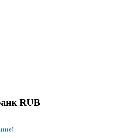
банк RUB
ние!