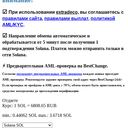
внимание!
☑
При использовании
extradeco
, вы соглашаетесь с
правилами сайта
,
правилами выплат
,
политикой
AML/KYC
.
☑
Направление обмена автоматическое и
обрабатывается
от 5 минут
после получения 1
подтверждения Solana. Платеж можно отправить только в
сети
Solana
.
⚡️
Предварительная AML-проверка на BestChange.
Согласно
регламенту предварительных AML-проверок
каждая заявка проходит
AML-проверку. Рекомендуем заранее проверить свой адрес через BestChange ▷▷▷
Если проверка не пройдена и AML-риск ≥ 70%, обмен может быть приостановлен, а
средства заморожены до прохождения верификации.
Отдаете
Курс:
1 SOL = 6808.65 RUB
min.: 0.44062 SOL
max.: 3.6718 SOL