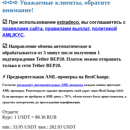
➪➪➪ Уважаемые клиенты, обратите
внимание!
☑
При использовании
extradeco
, вы соглашаетесь с
правилами сайта
,
правилами выплат
,
политикой
AML/KYC
.
☑
Направление обмена автоматическое и
обрабатывается
от 5 минут
после получения 1
подтверждения Tether BEP20. Платеж можно отправить
только в сети
Tether BEP20
.
⚡️
Предварительная AML-проверка на BestChange.
Согласно
регламенту предварительных AML-проверок
каждая заявка проходит
AML-проверку. Рекомендуем заранее проверить свой адрес через BestChange ▷▷▷
Если проверка не пройдена и AML-риск ≥ 70%, обмен может быть приостановлен, а
средства заморожены до прохождения верификации.
Отдаете
Курс:
1 USDT = 88.36 RUB
min.: 33.95 USDT
max.: 282.93 USDT