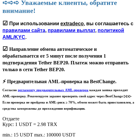
➪➪➪ Уважаемые клиенты, обратите
внимание!
☑
При использовании
extradeco
, вы соглашаетесь с
правилами сайта
,
правилами выплат
,
политикой
AML/KYC
.
☑
Направление обмена автоматическое и
обрабатывается
от 5 минут
после получения 1
подтверждения Tether BEP20. Платеж можно отправить
только в сети
Tether BEP20
.
⚡️
Предварительная AML-проверка на BestChange.
Согласно
регламенту предварительных AML-проверок
каждая заявка проходит
AML-проверку. Рекомендуем заранее проверить свой адрес через BestChange ▷▷▷
Если проверка не пройдена и AML-риск ≥ 70%, обмен может быть приостановлен, а
средства заморожены до прохождения верификации.
Отдаете
Курс:
1 USDT = 2.98 TRX
min.: 15 USDT
max.: 100000 USDT