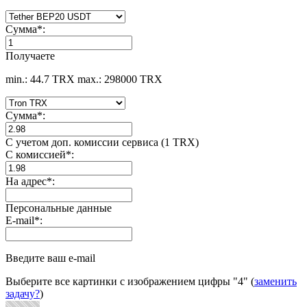
Сумма
*
:
Получаете
min.: 44.7 TRX
max.: 298000 TRX
Сумма
*
:
С учетом доп. комиссии сервиса (1 TRX)
С комиссией
*
:
На адрес
*
:
Персональные данные
E-mail
*
:
Введите ваш e-mail
Выберите все картинки с изображением цифры
"4"
(
заменить
задачу?
)