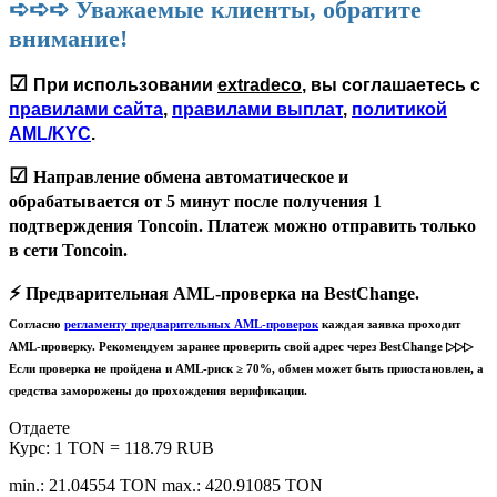
➪➪➪ Уважаемые клиенты, обратите
внимание!
☑
При использовании
extradeco
, вы соглашаетесь с
правилами сайта
,
правилами выплат
,
политикой
AML/KYC
.
☑
Направление обмена автоматическое и
обрабатывается
от 5 минут
после получения 1
подтверждения Toncoin. Платеж можно отправить только
в сети
Toncoin
.
⚡️
Предварительная AML-проверка на BestChange.
Согласно
регламенту предварительных AML-проверок
каждая заявка проходит
AML-проверку. Рекомендуем заранее проверить свой адрес через BestChange ▷▷▷
Если проверка не пройдена и AML-риск ≥ 70%, обмен может быть приостановлен, а
средства заморожены до прохождения верификации.
Отдаете
Курс:
1 TON = 118.79 RUB
min.: 21.04554 TON
max.: 420.91085 TON