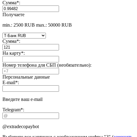
Сумма
*
:
Получаете
min.: 2500 RUB
max.: 50000 RUB
Сумма
*
:
На карту
*
:
Номер телефона для СБП (необязательно):
Персональные данные
E-mail
*
:
Введите ваш e-mail
Telegram
*
:
@extradecopaybot
Выберите все картинки с изображением цифры
"3"
(
заменить