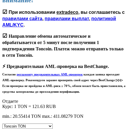
внимание!
☑
При использовании
extradeco
, вы соглашаетесь с
правилами сайта
,
правилами выплат
,
политикой
AML/KYC
.
☑
Направление обмена автоматическое и
обрабатывается
от 5 минут
после получения 1
подтверждения Toncoin. Платеж можно отправить только
в сети
Toncoin
.
⚡️
Предварительная AML-проверка на BestChange.
Согласно
регламенту предварительных AML-проверок
каждая заявка проходит
AML-проверку. Рекомендуем заранее проверить свой адрес через BestChange ▷▷▷
Если проверка не пройдена и AML-риск ≥ 70%, обмен может быть приостановлен, а
средства заморожены до прохождения верификации.
Отдаете
Курс:
1 TON = 121.63 RUB
min.: 20.55414 TON
max.: 411.08279 TON