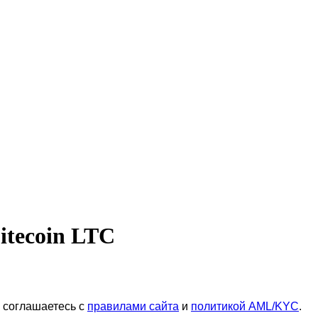
tecoin LTC
ы соглашаетесь с
правилами сайта
и
политикой AML/KYC
.